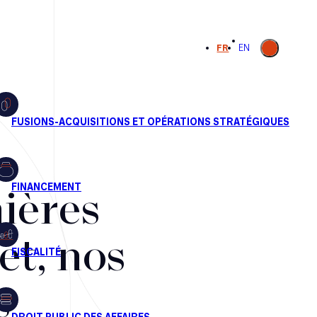
Ouvrir la
FR
EN
recherche
ières
et, nos
s