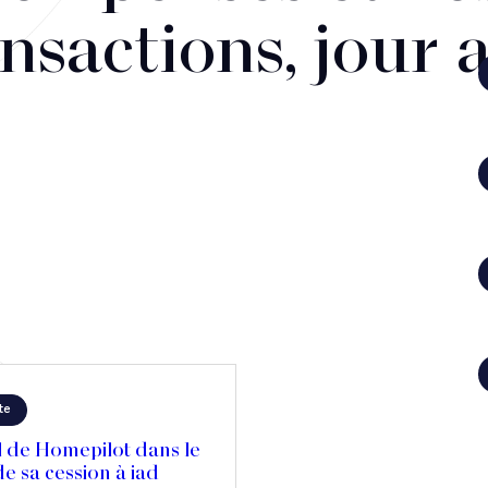
nsactions, jour 
te
l de Homepilot dans le
e sa cession à iad