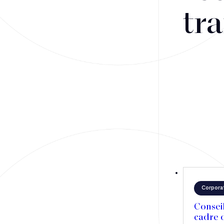
Fusions-acquisitions et opérations stratégiques
tra
Financement
Fiscalité
Droit public des affaires
Droit social
Contentieux des affaires
Droit immobilier
Restructuring
Corpora
Article
Consei
cadre d
Cabinet