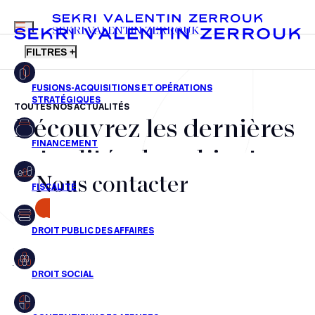
MENU
SEKRI VALENTIN ZERROUK
FILTRES +
TOUTES NOS ACTUALITÉS
Découvrez les dernières
FR
EN
Fusions-acquisitions et opérations stratégiques
actualités du cabinet,
Financement
Nous contacter
nos récompenses et nos
Fiscalité
transactions, jour après
CONTACT
Droit public des affaires
jour
Droit social
Contentieux des affaires
Aucun résultats pour cette recherche
Droit immobilier