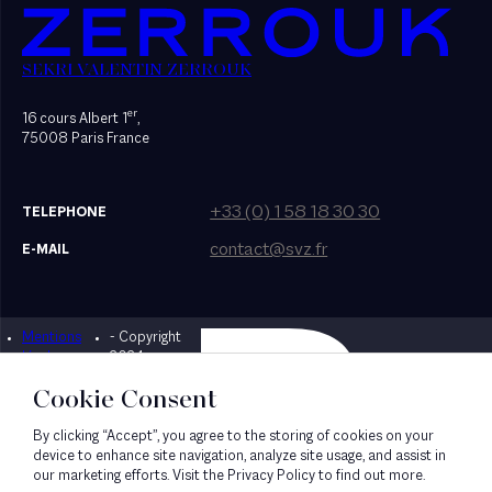
SEKRI VALENTIN ZERROUK
er
16 cours Albert 1
,
75008 Paris France
+33 (0) 1 58 18 30 30
TELEPHONE
contact@svz.fr
E-MAIL
Mentions
- Copyright
Designed by Bonhomme
légales
2024
Cookie Consent
By clicking “Accept”, you agree to the storing of cookies on your
device to enhance site navigation, analyze site usage, and assist in
our marketing efforts. Visit the Privacy Policy to find out more.