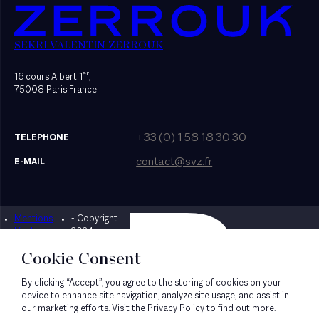
SEKRI VALENTIN ZERROUK
er
16 cours Albert 1
,
75008 Paris France
+33 (0) 1 58 18 30 30
TELEPHONE
contact@svz.fr
E-MAIL
Mentions
- Copyright
Designed by Bonhomme
légales
2024
Cookie Consent
By clicking “Accept”, you agree to the storing of cookies on your
device to enhance site navigation, analyze site usage, and assist in
our marketing efforts. Visit the Privacy Policy to find out more.