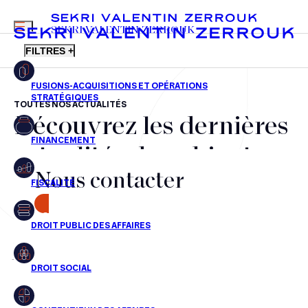
MENU
SEKRI VALENTIN ZERROUK
FILTRES +
TOUTES NOS ACTUALITÉS
Découvrez les dernières
FR
EN
Fusions-acquisitions et opérations stratégiques
actualités du cabinet,
Financement
Nous contacter
nos récompenses et nos
Fiscalité
transactions, jour après
CONTACT
Droit public des affaires
jour
Droit social
Contentieux des affaires
Aucun résultats pour cette recherche
Droit immobilier