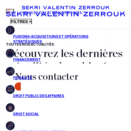
MENU
SEKRI VALENTIN ZERROUK
FILTRES +
TOUTES NOS ACTUALITÉS
Découvrez les dernières
FR
EN
Fusions-acquisitions et opérations stratégiques
actualités du cabinet,
Financement
Nous contacter
nos récompenses et nos
Fiscalité
transactions, jour après
CONTACT
Droit public des affaires
jour
Droit social
Contentieux des affaires
Aucun résultats pour cette recherche
Droit immobilier