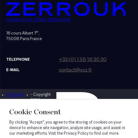
SEKRI VALENTIN ZERROUK
er
16 cours Albert 1
,
75008 Paris France
+33 (0) 1 58 18 30 30
TELEPHONE
contact@svz.fr
E-MAIL
Mentions
- Copyright
Designed by Bonhomme
légales
2024
Cookie Consent
By clicking “Accept”, you agree to the storing of cookies on your
device to enhance site navigation, analyze site usage, and assist in
our marketing efforts. Visit the Privacy Policy to find out more.