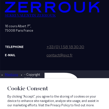
SEKRI VALENTIN ZERROUK
er
16 cours Albert 1
,
75008 Paris France
+33 (0) 1 58 18 30 30
TELEPHONE
contact@svz.fr
E-MAIL
Mentions
- Copyright
Designed by Bonhomme
légales
2024
Cookie Consent
By clicking “Accept”, you agree to the storing of cookies on your
device to enhance site navigation, analyze site usage, and assist in
our marketing efforts. Visit the Privacy Policy to find out more.