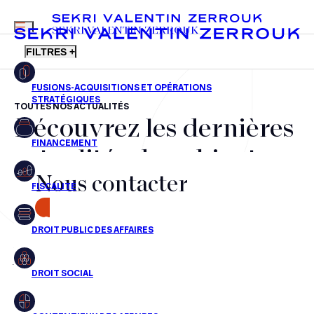
MENU
SEKRI VALENTIN ZERROUK
FILTRES +
TOUTES NOS ACTUALITÉS
Découvrez les dernières
FR
EN
Fusions-acquisitions et opérations stratégiques
actualités du cabinet,
Financement
Nous contacter
nos récompenses et nos
Fiscalité
transactions, jour après
CONTACT
Droit public des affaires
jour
Droit social
Contentieux des affaires
Aucun résultats pour cette recherche
Droit immobilier