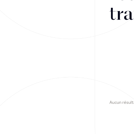
tra
Financement
Fiscalité
Droit public des affaires
Droit social
Contentieux des affaires
Droit immobilier
Restructuring
Aucun résult
Article
Cabinet
Presse