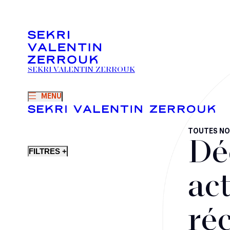
SEKRI VALENTIN ZERROUK
MENU
TOUTES NO
Dé
FILTRES +
act
ré
Fusions-acquisitions et opérations stratégiques