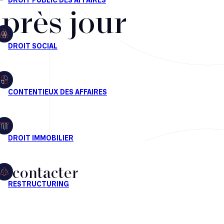
après jour
s contacter
CT