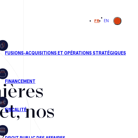
Ouvrir la
FR
EN
recherche
ières
et, nos
s