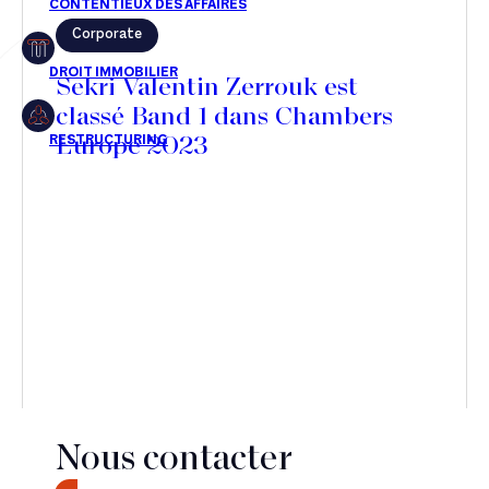
Corporate
Restructuring
Sekri Valentin Zerrouk est
classé Band 1 dans Chambers
Europe 2023
Article
Cabinet
Presse
Récompense
Transaction
Nous contacter