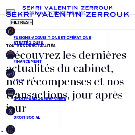
MENU
SEKRI VALENTIN ZERROUK
FILTRES +
TOUTES NOS ACTUALITÉS
Découvrez les dernières
FR
EN
Fusions-acquisitions et opérations stratégiques
actualités du cabinet,
Financement
nos récompenses et nos
Fiscalité
transactions, jour après
Droit public des affaires
jour
Droit social
Contentieux des affaires
Droit immobilier