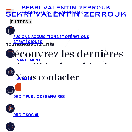
MENU
SEKRI VALENTIN ZERROUK
FILTRES +
TOUTES NOS ACTUALITÉS
Découvrez les dernières
FR
EN
Fusions-acquisitions et opérations stratégiques
actualités du cabinet,
Financement
Nous contacter
nos récompenses et nos
Fiscalité
transactions, jour après
CONTACT
Droit public des affaires
jour
Droit social
Contentieux des affaires
Aucun résultats pour cette recherche
Droit immobilier