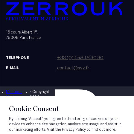
SEKRI VALENTIN ZERROUK
er
16 cours Albert 1
,
75008 Paris France
+33 (0) 1 58 18 30 30
TELEPHONE
contact@svz.fr
E-MAIL
Mentions
- Copyright
Designed by Bonhomme
légales
2024
Cookie Consent
By clicking “Accept”, you agree to the storing of cookies on your
device to enhance site navigation, analyze site usage, and assist in
our marketing efforts. Visit the Privacy Policy to find out more.