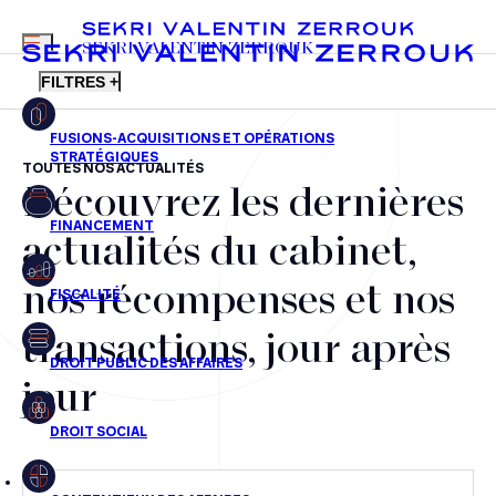
MENU
SEKRI VALENTIN ZERROUK
FILTRES +
TOUTES NOS ACTUALITÉS
Découvrez les dernières
FR
EN
Fusions-acquisitions et opérations stratégiques
actualités du cabinet,
Financement
nos récompenses et nos
Fiscalité
transactions, jour après
Droit public des affaires
jour
Droit social
Contentieux des affaires
Droit immobilier