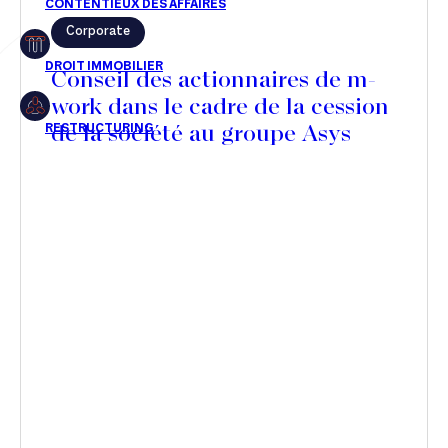
Corporate
Restructuring
Conseil des actionnaires de m-
work dans le cadre de la cession
de la société au groupe Asys
Article
Cabinet
Presse
Récompense
Transaction