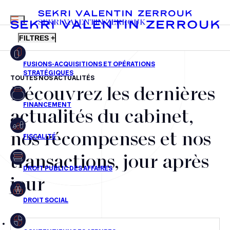
MENU
SEKRI VALENTIN ZERROUK
FILTRES +
TOUTES NOS ACTUALITÉS
Découvrez les dernières
FR
EN
Fusions-acquisitions et opérations stratégiques
actualités du cabinet,
Financement
nos récompenses et nos
Fiscalité
transactions, jour après
Droit public des affaires
jour
Droit social
Contentieux des affaires
Droit immobilier