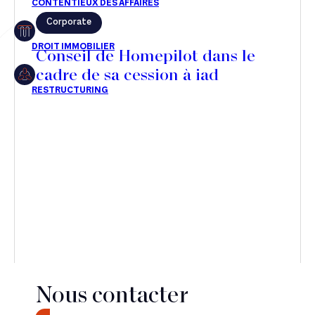
Corporate
Restructuring
Conseil de Homepilot dans le
cadre de sa cession à iad
Article
Cabinet
Presse
Récompense
Transaction
Nous contacter