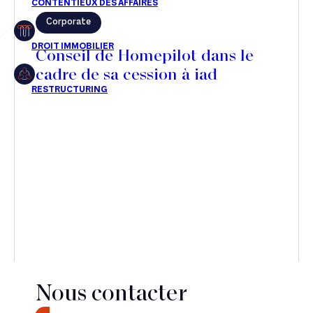
Corporate
Restructuring
Conseil de Homepilot dans le
cadre de sa cession à iad
Article
Cabinet
Presse
Récompense
Transaction
Nous contacter