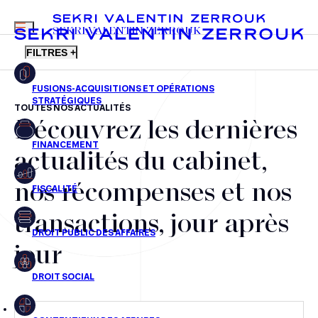
MENU
SEKRI VALENTIN ZERROUK
FILTRES +
TOUTES NOS ACTUALITÉS
Découvrez les dernières
FR
EN
Fusions-acquisitions et opérations stratégiques
actualités du cabinet,
Financement
nos récompenses et nos
Fiscalité
transactions, jour après
Droit public des affaires
jour
Droit social
Contentieux des affaires
Droit immobilier