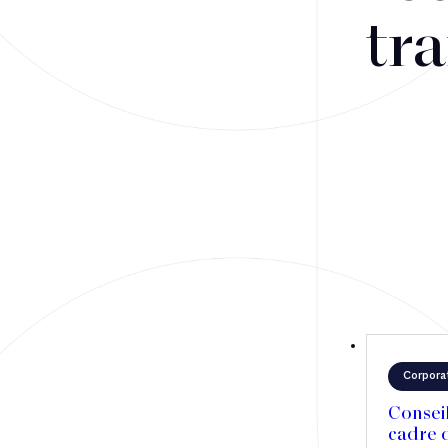
Fusions-acquisitions et opérations stratégiques
tra
Financement
Fiscalité
Droit public des affaires
Droit social
Contentieux des affaires
Droit immobilier
Restructuring
Corpora
Article
Consei
cadre d
Cabinet