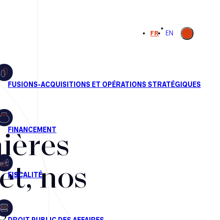
Ouvrir la
FR
EN
recherche
ières
et, nos
s