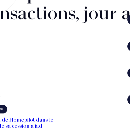
nsactions, jour 
te
l de Homepilot dans le
e sa cession à iad