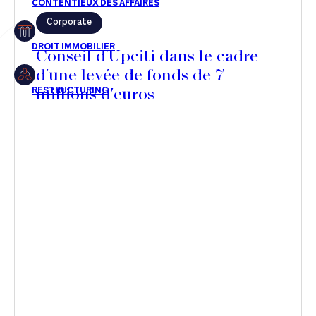
Corporate
Restructuring
Conseil d'Upciti dans le cadre
d'une levée de fonds de 7
millions d'euros
Article
Cabinet
Presse
Récompense
Transaction