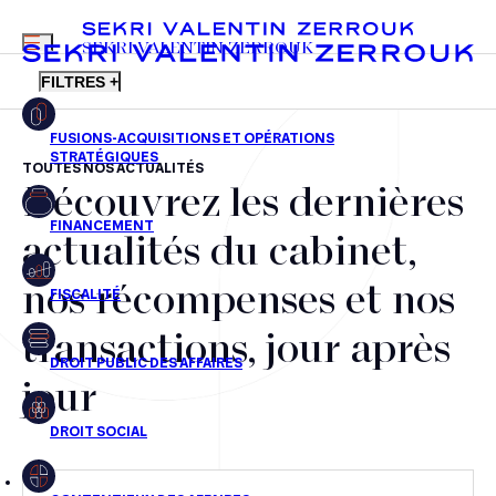
MENU
SEKRI VALENTIN ZERROUK
FILTRES +
TOUTES NOS ACTUALITÉS
Découvrez les dernières
FR
EN
Fusions-acquisitions et opérations stratégiques
actualités du cabinet,
Financement
nos récompenses et nos
Fiscalité
transactions, jour après
Droit public des affaires
jour
Droit social
Contentieux des affaires
Droit immobilier