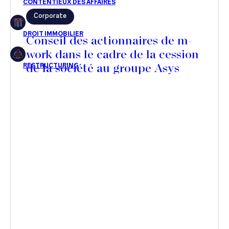
Corporate
Restructuring
Conseil des actionnaires de m-
work dans le cadre de la cession
de la société au groupe Asys
Article
Cabinet
Presse
Récompense
Transaction