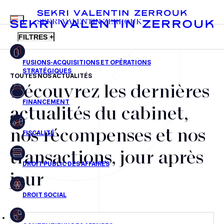
MENU
SEKRI VALENTIN ZERROUK
FILTRES +
TOUTES NOS ACTUALITÉS
Découvrez les dernières
FR
EN
Fusions-acquisitions et opérations stratégiques
actualités du cabinet,
Financement
nos récompenses et nos
Fiscalité
transactions, jour après
Droit public des affaires
jour
Droit social
Contentieux des affaires
Droit immobilier