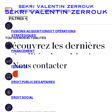
MENU
SEKRI VALENTIN ZERROUK
FILTRES +
TOUTES NOS ACTUALITÉS
Découvrez les dernières
FR
EN
Fusions-acquisitions et opérations stratégiques
actualités du cabinet,
Financement
Nous contacter
nos récompenses et nos
Fiscalité
transactions, jour après
CONTACT
Droit public des affaires
jour
Droit social
Contentieux des affaires
Aucun résultats pour cette recherche
Droit immobilier