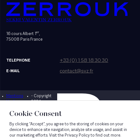
SEKRI VALENTIN ZERROUK
er
16 cours Albert 1
,
75008 Paris France
+33 (0) 1 58 18 30 30
TELEPHONE
contact@svz.fr
E-MAIL
Mentions
- Copyright
Designed by Bonhomme
légales
2024
Cookie Consent
By clicking “Accept”, you agree to the storing of cookies on your
device to enhance site navigation, analyze site usage, and assist in
our marketing efforts. Visit the Privacy Policy to find out more.