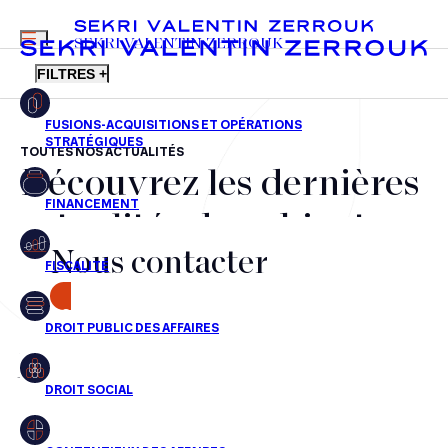
MENU
SEKRI VALENTIN ZERROUK
FILTRES +
TOUTES NOS ACTUALITÉS
Découvrez les dernières
FR
EN
Fusions-acquisitions et opérations stratégiques
actualités du cabinet,
Financement
Nous contacter
nos récompenses et nos
Fiscalité
transactions, jour après
CONTACT
Droit public des affaires
jour
Droit social
Contentieux des affaires
Aucun résultats pour cette recherche
Droit immobilier