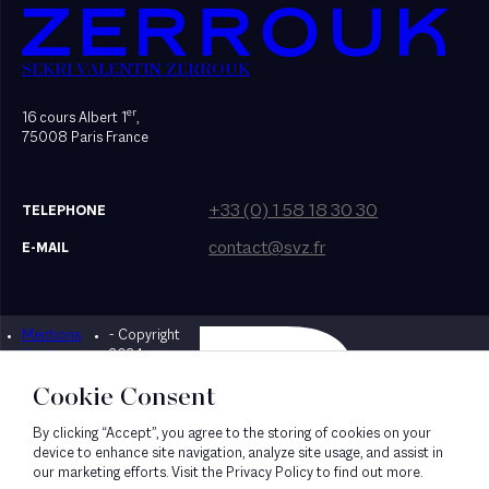
SEKRI VALENTIN ZERROUK
er
16 cours Albert 1
,
75008 Paris France
+33 (0) 1 58 18 30 30
TELEPHONE
contact@svz.fr
E-MAIL
Mentions
- Copyright
Designed by Bonhomme
légales
2024
Cookie Consent
By clicking “Accept”, you agree to the storing of cookies on your
device to enhance site navigation, analyze site usage, and assist in
our marketing efforts. Visit the Privacy Policy to find out more.