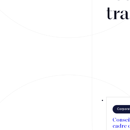
Fusions-acquisitions et opérations stratégiques
tra
Financement
Fiscalité
Droit public des affaires
Droit social
Contentieux des affaires
Droit immobilier
Restructuring
Corpora
Article
Conseil
cadre d
Cabinet