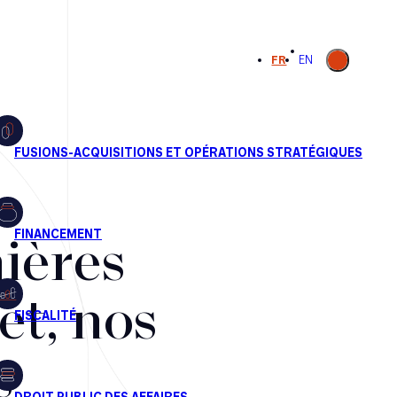
Ouvrir la
FR
EN
recherche
ières
et, nos
s