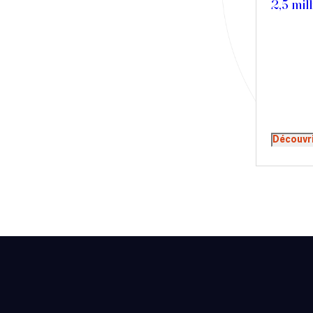
2,5 mi
Presse
Récompense
Transaction
Découvr