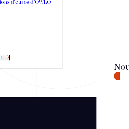
llions d’euros d’OWLO
ir
Nou
CONTA