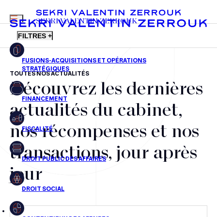
MENU
SEKRI VALENTIN ZERROUK
FILTRES +
TOUTES NOS ACTUALITÉS
Découvrez les dernières
FR
EN
Fusions-acquisitions et opérations stratégiques
actualités du cabinet,
Financement
nos récompenses et nos
Fiscalité
transactions, jour après
Droit public des affaires
jour
Droit social
Contentieux des affaires
Droit immobilier