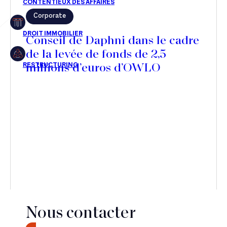
Corporate
Restructuring
Conseil de Daphni dans le cadre
de la levée de fonds de 2,5
millions d’euros d’OWLO
Article
Cabinet
Presse
Récompense
Transaction
Nous contacter