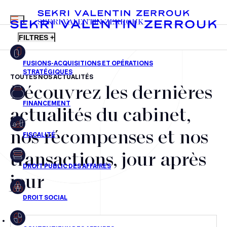
MENU
SEKRI VALENTIN ZERROUK
FILTRES +
TOUTES NOS ACTUALITÉS
Découvrez les dernières
FR
EN
Fusions-acquisitions et opérations stratégiques
actualités du cabinet,
Financement
nos récompenses et nos
Fiscalité
transactions, jour après
Droit public des affaires
jour
Droit social
Contentieux des affaires
Droit immobilier