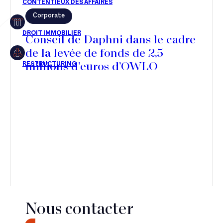
Corporate
Restructuring
Conseil de Daphni dans le cadre
de la levée de fonds de 2,5
millions d’euros d’OWLO
Article
Cabinet
Presse
Récompense
Transaction
Nous contacter