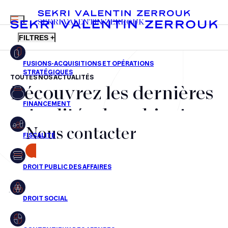
MENU
SEKRI VALENTIN ZERROUK
FILTRES +
TOUTES NOS ACTUALITÉS
Découvrez les dernières
FR
EN
Fusions-acquisitions et opérations stratégiques
actualités du cabinet,
Financement
Nous contacter
nos récompenses et nos
Fiscalité
transactions, jour après
CONTACT
Droit public des affaires
jour
Droit social
Contentieux des affaires
Aucun résultats pour cette recherche
Droit immobilier