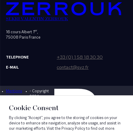
SEKRI VALENTIN ZERROUK
er
16 cours Albert 1
,
75008 Paris France
+33 (0) 1 58 18 30 30
TELEPHONE
contact@svz.fr
E-MAIL
Mentions
- Copyright
Designed by Bonhomme
légales
2024
Cookie Consent
By clicking “Accept”, you agree to the storing of cookies on your
device to enhance site navigation, analyze site usage, and assist in
our marketing efforts. Visit the Privacy Policy to find out more.