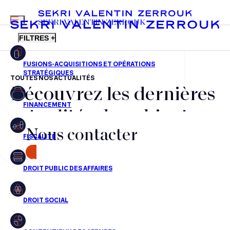
MENU
SEKRI VALENTIN ZERROUK
FILTRES +
TOUTES NOS ACTUALITÉS
Découvrez les dernières
FR
EN
Fusions-acquisitions et opérations stratégiques
actualités du cabinet,
Financement
Nous contacter
nos récompenses et nos
Fiscalité
transactions, jour après
CONTACT
Droit public des affaires
jour
Droit social
Contentieux des affaires
Aucun résultats pour cette recherche
Droit immobilier