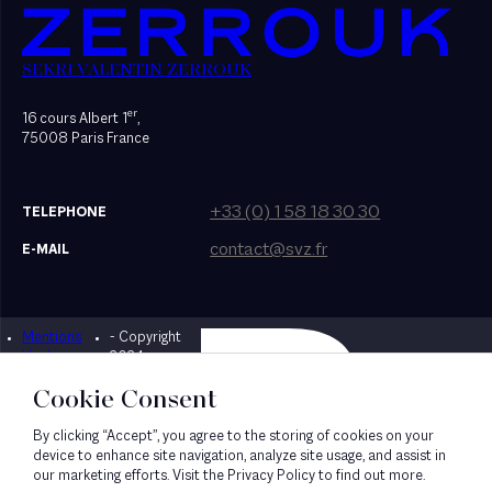
SEKRI VALENTIN ZERROUK
er
16 cours Albert 1
,
75008 Paris France
+33 (0) 1 58 18 30 30
TELEPHONE
contact@svz.fr
E-MAIL
Mentions
- Copyright
Designed by Bonhomme
légales
2024
Cookie Consent
By clicking “Accept”, you agree to the storing of cookies on your
device to enhance site navigation, analyze site usage, and assist in
our marketing efforts. Visit the Privacy Policy to find out more.