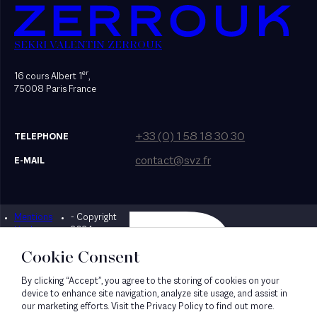
SEKRI VALENTIN ZERROUK
er
16 cours Albert 1
,
75008 Paris France
+33 (0) 1 58 18 30 30
TELEPHONE
contact@svz.fr
E-MAIL
Mentions
- Copyright
Designed by Bonhomme
légales
2024
Cookie Consent
By clicking “Accept”, you agree to the storing of cookies on your
device to enhance site navigation, analyze site usage, and assist in
our marketing efforts. Visit the Privacy Policy to find out more.