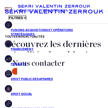
MENU
SEKRI VALENTIN ZERROUK
FILTRES +
TOUTES NOS ACTUALITÉS
Découvrez les dernières
FR
EN
Fusions-acquisitions et opérations stratégiques
actualités du cabinet,
Financement
Nous contacter
nos récompenses et nos
Fiscalité
transactions, jour après
CONTACT
Droit public des affaires
jour
Droit social
Contentieux des affaires
Aucun résultats pour cette recherche
Droit immobilier