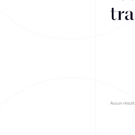
tra
Financement
Fiscalité
Droit public des affaires
Droit social
Contentieux des affaires
Droit immobilier
Restructuring
Aucun résult
Article
Cabinet
Presse