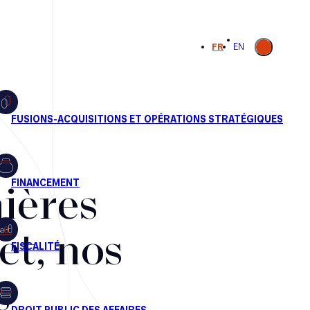
Ouvrir la
FR
EN
recherche
ières
et, nos
s