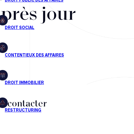
après jour
s contacter
CT