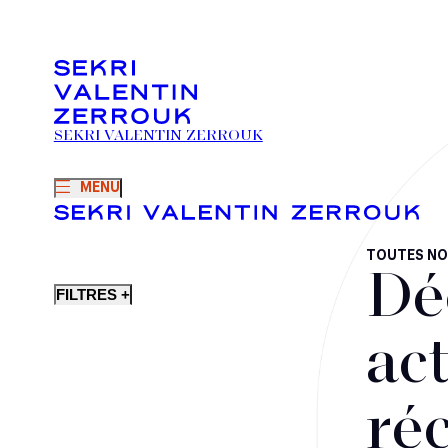
SEKRI VALENTIN ZERROUK
MENU
TOUTES NO
Dé
FILTRES +
act
ré
Fusions-acquisitions et opérations stratégiques