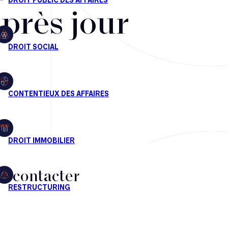
après jour
s contacter
CT