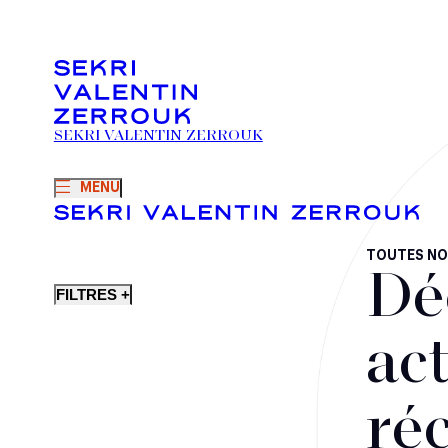
SEKRI VALENTIN ZERROUK
MENU
TOUTES NO
Dé
FILTRES +
act
ré
Fusions-acquisitions et opérations stratégiques