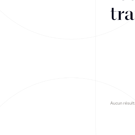
tra
Financement
Fiscalité
Droit public des affaires
Droit social
Contentieux des affaires
Droit immobilier
Restructuring
Aucun résult
Article
Cabinet
Presse