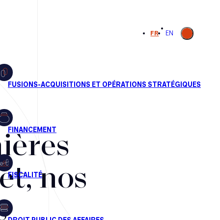
Ouvrir la
FR
EN
recherche
ières
et, nos
s