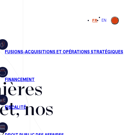
Ouvrir la
FR
EN
recherche
ières
et, nos
s