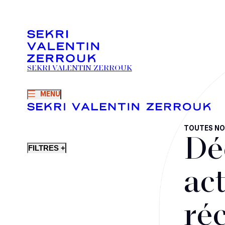
SEKRI VALENTIN ZERROUK
MENU
TOUTES NO
Dé
FILTRES +
act
ré
Fusions-acquisitions et opérations stratégiques