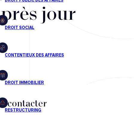
après jour
s contacter
CT