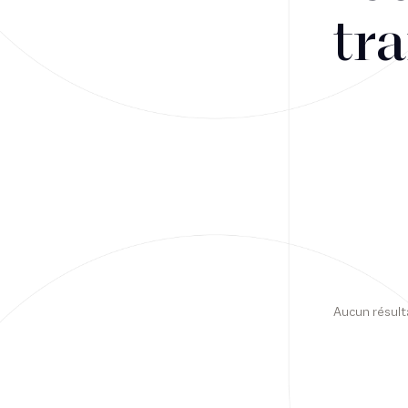
tra
Financement
Fiscalité
Droit public des affaires
Droit social
Contentieux des affaires
Droit immobilier
Restructuring
Aucun résult
Article
Cabinet
Presse