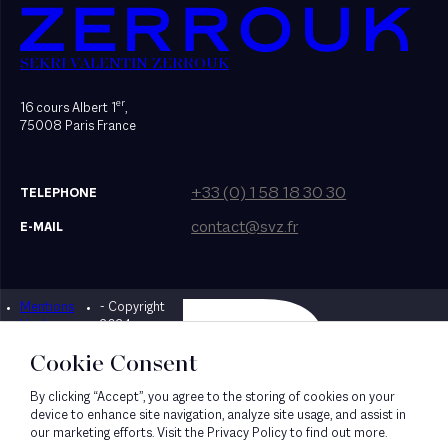
SEKRI VALENTIN ZERROUK
er
16 cours Albert 1
,
75008 Paris France
+33 (0) 1 58 18 30 30
TELEPHONE
contact@svz.fr
E-MAIL
Mentions
- Copyright
Designed by Bonhomme
légales
2024
Cookie Consent
By clicking “Accept”, you agree to the storing of cookies on your
device to enhance site navigation, analyze site usage, and assist in
our marketing efforts. Visit the Privacy Policy to find out more.