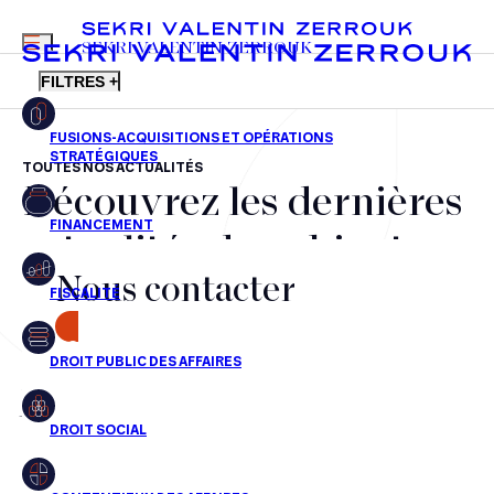
MENU
SEKRI VALENTIN ZERROUK
FILTRES +
TOUTES NOS ACTUALITÉS
Découvrez les dernières
FR
EN
Fusions-acquisitions et opérations stratégiques
actualités du cabinet,
Financement
Nous contacter
nos récompenses et nos
Fiscalité
transactions, jour après
CONTACT
Droit public des affaires
jour
Droit social
Contentieux des affaires
Aucun résultats pour cette recherche
Droit immobilier