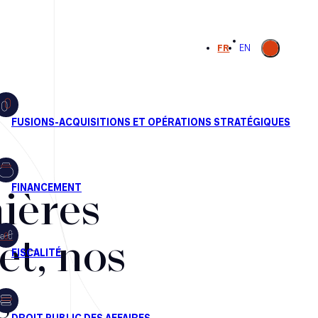
Ouvrir la
FR
EN
recherche
ières
et, nos
s