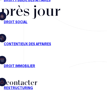
après jour
s contacter
CT