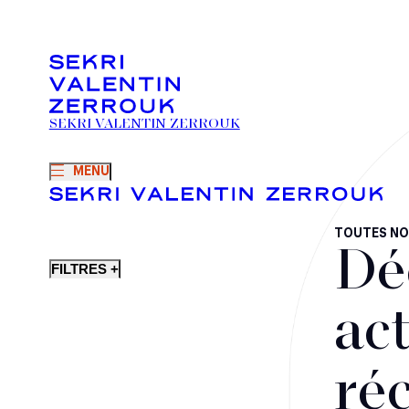
SEKRI VALENTIN ZERROUK
MENU
TOUTES NO
Dé
FILTRES +
act
ré
Fusions-acquisitions et opérations stratégiques