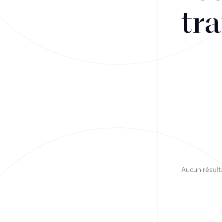
tra
Financement
Fiscalité
Droit public des affaires
Droit social
Contentieux des affaires
Droit immobilier
Restructuring
Aucun résult
Article
Cabinet
Presse