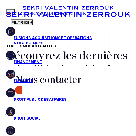
MENU
SEKRI VALENTIN ZERROUK
FILTRES +
TOUTES NOS ACTUALITÉS
Découvrez les dernières
FR
EN
Fusions-acquisitions et opérations stratégiques
actualités du cabinet,
Financement
Nous contacter
nos récompenses et nos
Fiscalité
transactions, jour après
CONTACT
Droit public des affaires
jour
Droit social
Contentieux des affaires
Aucun résultats pour cette recherche
Droit immobilier