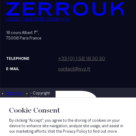
SEKRI VALENTIN ZERROUK
er
16 cours Albert 1
,
75008 Paris France
+33 (0) 1 58 18 30 30
TELEPHONE
contact@svz.fr
E-MAIL
Mentions
- Copyright
Designed by Bonhomme
légales
2024
Cookie Consent
By clicking “Accept”, you agree to the storing of cookies on your
device to enhance site navigation, analyze site usage, and assist in
our marketing efforts. Visit the Privacy Policy to find out more.