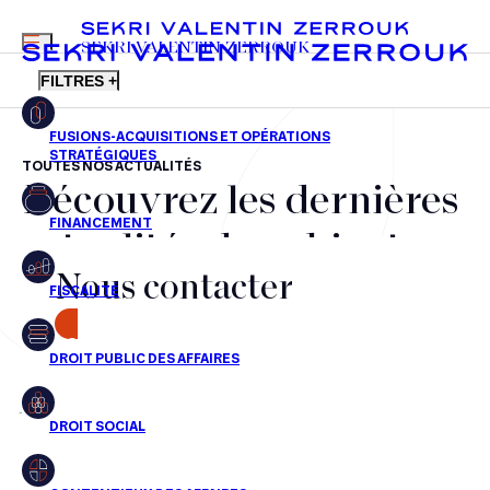
MENU
SEKRI VALENTIN ZERROUK
FILTRES +
TOUTES NOS ACTUALITÉS
Découvrez les dernières
FR
EN
Fusions-acquisitions et opérations stratégiques
actualités du cabinet,
Financement
Nous contacter
nos récompenses et nos
Fiscalité
transactions, jour après
CONTACT
Droit public des affaires
jour
Droit social
Contentieux des affaires
Aucun résultats pour cette recherche
Droit immobilier