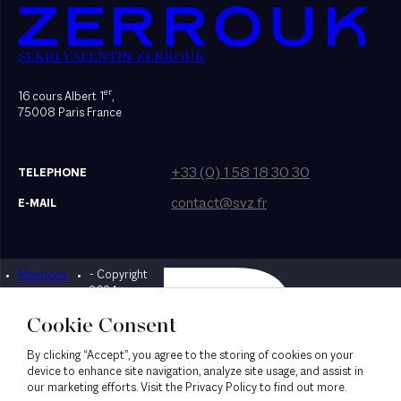
SEKRI VALENTIN ZERROUK
er
16 cours Albert 1
,
75008 Paris France
+33 (0) 1 58 18 30 30
TELEPHONE
contact@svz.fr
E-MAIL
Mentions
- Copyright
Designed by Bonhomme
légales
2024
Cookie Consent
By clicking “Accept”, you agree to the storing of cookies on your
device to enhance site navigation, analyze site usage, and assist in
our marketing efforts. Visit the Privacy Policy to find out more.