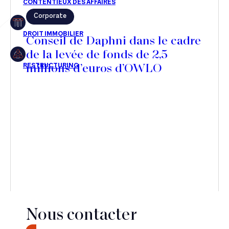
Corporate
Restructuring
Conseil de Daphni dans le cadre
de la levée de fonds de 2,5
millions d’euros d’OWLO
Article
Cabinet
Presse
Récompense
Transaction
Nous contacter