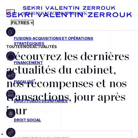
MENU
SEKRI VALENTIN ZERROUK
FILTRES +
TOUTES NOS ACTUALITÉS
Découvrez les dernières
FR
EN
Fusions-acquisitions et opérations stratégiques
actualités du cabinet,
Financement
nos récompenses et nos
Fiscalité
transactions, jour après
Droit public des affaires
jour
Droit social
Contentieux des affaires
Droit immobilier