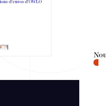
llions d’euros d’OWLO
ir
Nou
CONTA