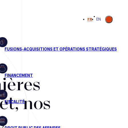
Ouvrir la
FR
EN
recherche
ières
et, nos
s