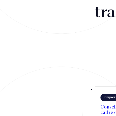
Fusions-acquisitions et opérations stratégiques
tra
Financement
Fiscalité
Droit public des affaires
Droit social
Contentieux des affaires
Droit immobilier
Restructuring
Corpora
Article
Conseil
cadre d
Cabinet