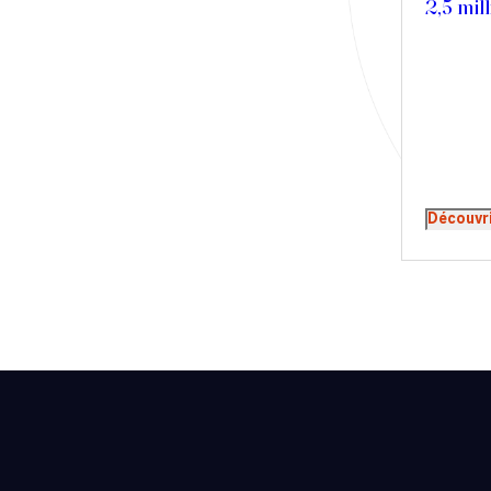
2,5 mi
Presse
Récompense
Transaction
Découvr