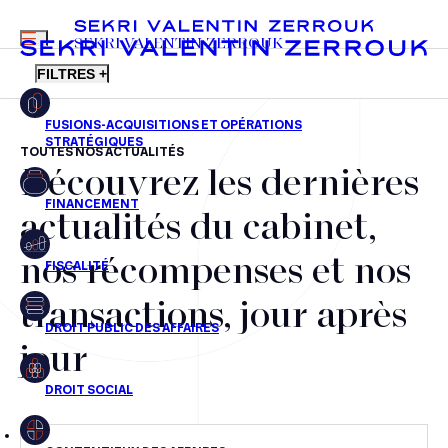
MENU
SEKRI VALENTIN ZERROUK
FILTRES +
TOUTES NOS ACTUALITÉS
Découvrez les dernières
FR
EN
Fusions-acquisitions et opérations stratégiques
actualités du cabinet,
Financement
nos récompenses et nos
Fiscalité
transactions, jour après
Droit public des affaires
jour
Droit social
Contentieux des affaires
Droit immobilier