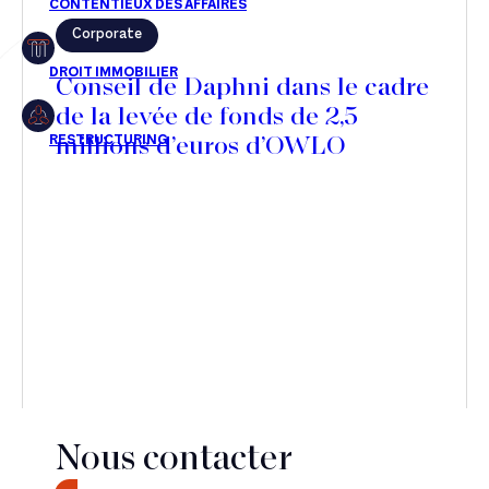
Corporate
Restructuring
Conseil de Daphni dans le cadre
de la levée de fonds de 2,5
millions d’euros d’OWLO
Article
Cabinet
Presse
Récompense
Transaction
Nous contacter