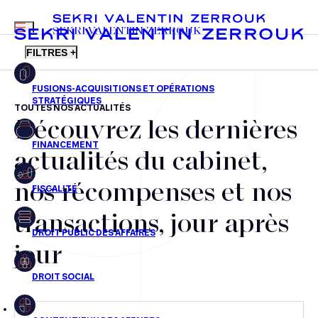
MENU
SEKRI VALENTIN ZERROUK
FILTRES +
TOUTES NOS ACTUALITÉS
Découvrez les dernières
FR
EN
Fusions-acquisitions et opérations stratégiques
actualités du cabinet,
Financement
nos récompenses et nos
Fiscalité
transactions, jour après
Droit public des affaires
jour
Droit social
Contentieux des affaires
Droit immobilier