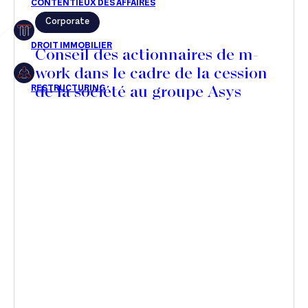
Corporate
Restructuring
Conseil des actionnaires de m-
work dans le cadre de la cession
de la société au groupe Asys
Article
Cabinet
Presse
Récompense
Transaction