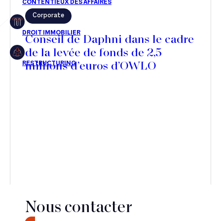
Corporate
Restructuring
Conseil de Daphni dans le cadre
de la levée de fonds de 2,5
millions d’euros d’OWLO
Article
Cabinet
Presse
Récompense
Transaction
Nous contacter