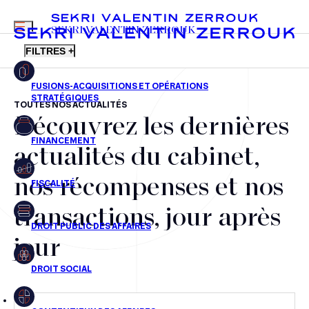
MENU
SEKRI VALENTIN ZERROUK
FILTRES +
TOUTES NOS ACTUALITÉS
Découvrez les dernières
FR
EN
Fusions-acquisitions et opérations stratégiques
actualités du cabinet,
Financement
nos récompenses et nos
Fiscalité
transactions, jour après
Droit public des affaires
jour
Droit social
Contentieux des affaires
Droit immobilier