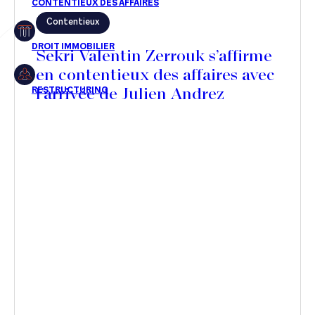
Contentieux
Restructuring
Sekri Valentin Zerrouk s’affirme
en contentieux des affaires avec
l’arrivée de Julien Andrez
Article
Cabinet
Presse
Récompense
Transaction