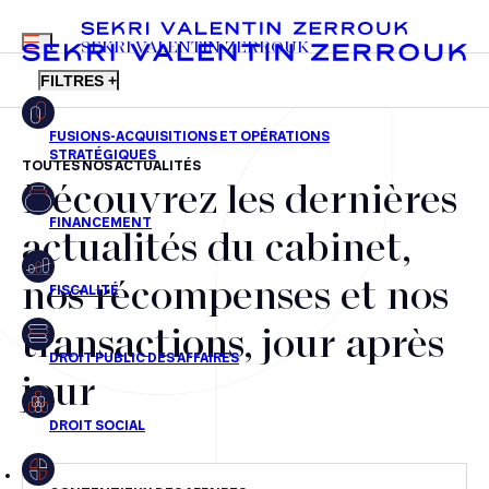
MENU
SEKRI VALENTIN ZERROUK
FILTRES +
TOUTES NOS ACTUALITÉS
Découvrez les dernières
FR
EN
Fusions-acquisitions et opérations stratégiques
actualités du cabinet,
Financement
nos récompenses et nos
Fiscalité
transactions, jour après
Droit public des affaires
jour
Droit social
Contentieux des affaires
Droit immobilier