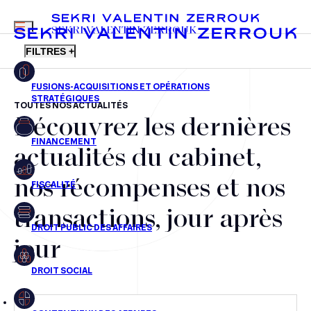
MENU
SEKRI VALENTIN ZERROUK
FILTRES +
TOUTES NOS ACTUALITÉS
Découvrez les dernières
FR
EN
Fusions-acquisitions et opérations stratégiques
actualités du cabinet,
Financement
nos récompenses et nos
Fiscalité
transactions, jour après
Droit public des affaires
jour
Droit social
Contentieux des affaires
Droit immobilier