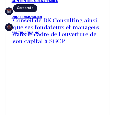
Corporate
Restructuring
Conseil de BK Consulting ainsi
que ses fondateurs et managers
dans le cadre de l'ouverture de
Article
son capital à SGCP
Cabinet
Presse
Récompense
Transaction