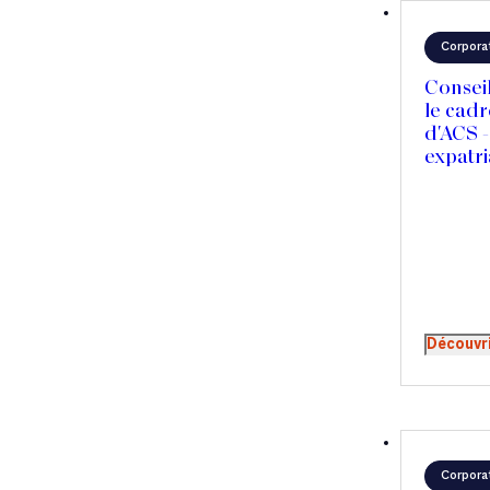
Corpora
Consei
le cadr
d'ACS 
expatri
Découvr
Corpora