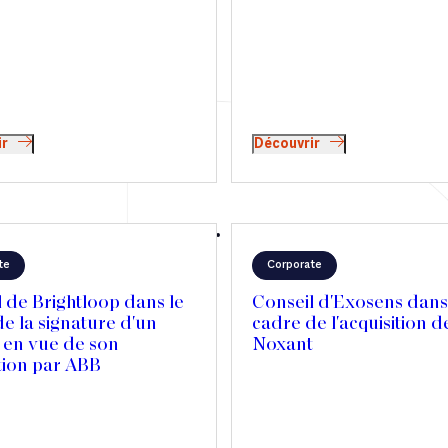
société, le mécanisme de l’appo
cession permet de différer l’im
sur la plus-value tout en réorie
liquidités vers l’économie réelle
Néanmoins, malgré cette soupl
dispositif reste complexe et tr
encadré. Sophie de Carné-Carn
Jérôme Assouline, associés che
ir
Découvrir
Valentin Zerrouk, partagent le
pratiques liées à l’outil.
te
Corporate
 de Brightloop dans le
Conseil d'Exosens dans
e la signature d'un
cadre de l'acquisition d
 en vue de son
Noxant
tion par ABB