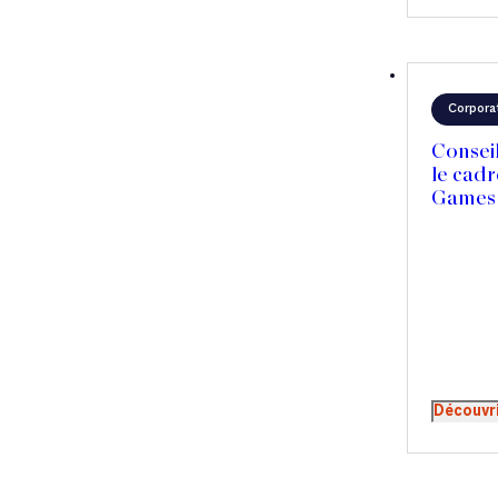
Corpora
Consei
le cadr
Games 
Découvr