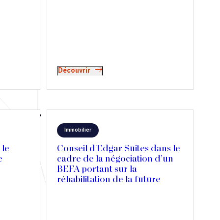
rt-
position
ntant les
.
esse, le
ès
avalet et
z Sekri
Découvrir
s bonnes
Immobilier
 le
Conseil d'Edgar Suites dans le
e
cadre de la négociation d’un
BEFA portant sur la
réhabilitation de la future
résidence Edgar Suites Jules
Ferry, à Paris 11ème