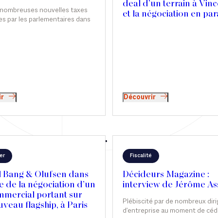
alet
deal d’un terrain à Vin
 nombreuses nouvelles taxes
et la négociation en par
s par les parlementaires dans
d’un Contrat de Promo
es discussions relatives à la loi
Immobilière en face de
es pour 2026, c’est finalement
SOGEPROM pour la
isant les seuls actifs
réalisation d’une nouve
es détenus par les holdings «
résidence hôtelière
ales » qui a été adoptée. Si son
araît, à première vue,
ent clair, sa mise en œuvre
 en pratique plus complexe
ir
Découvrir
araît.
er
Fiscalité
l Bang & Olufsen dans
Décideurs Magazine :
e de la négociation d’un
interview de Jérôme As
mmercial portant sur
et Sophie de Carné-
Plébiscité par de nombreux dir
veau flagship, à Paris
Carnavalet
d’entreprise au moment de céde