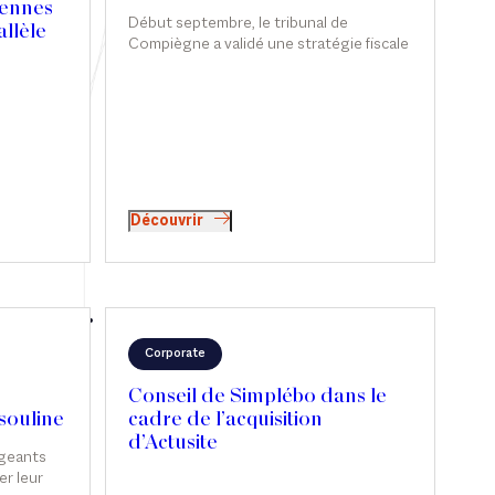
cennes
Début septembre, le tribunal de
allèle
Compiègne a validé une stratégie fiscale
tion
permettant de réduire l'impôt sur la
fortune immobilière grâce notamment à
des avances en compte courant
lle
d'associés. Sophie de Carné-Carnavalet
intervient sur ce sujet dans Les Echos.
Découvrir
Corporate
Conseil de Simplébo dans le
souline
cadre de l’acquisition
d’Actusite
igeants
r leur