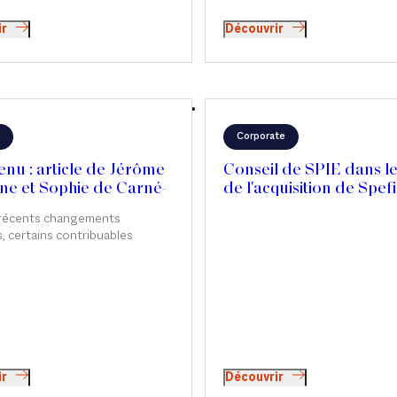
ir
Découvrir
Corporate
nu : article de Jérôme
Conseil de SPIE dans l
ne et Sophie de Carné-
de l'acquisition de Spef
alet
 récents changements
s, certains contribuables
t un départ à l’étranger pour
 potentielles futures hausses
 Attention, le projet doit être
réfléchi ! Tribune de Jérôme
 et Sophie de Carné-
t dans Le Revenu.
ir
Découvrir