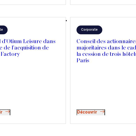
te
Corporate
l d'Otium Leisure dans
Conseil des actionnaire
e de l’acquisition de
majoritaires dans le ca
Factory
la cession de trois hôtel
Paris
ir
Découvrir