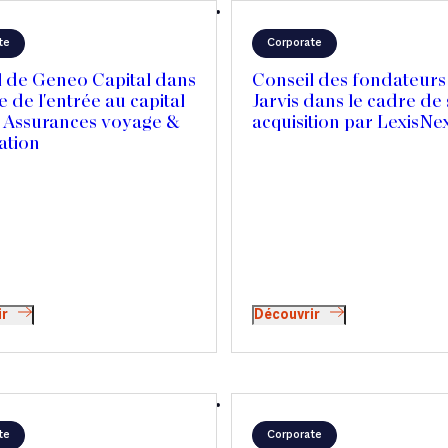
te
Corporate
l de Geneo Capital dans
Conseil des fondateurs
e de l'entrée au capital
Jarvis dans le cadre de
- Assurances voyage &
acquisition par LexisNex
ation
ir
Découvrir
te
Corporate