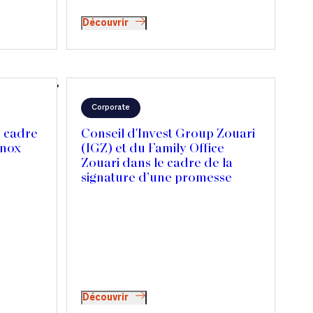
Découvrir
Corporate
e cadre
Conseil d'Invest Group Zouari
inox
(IGZ) et du Family Office
Zouari dans le cadre de la
signature d’une promesse
d’achat en vue de l’acquisition
de la participation de Lion
Capital dans Picard Surgelés
Découvrir