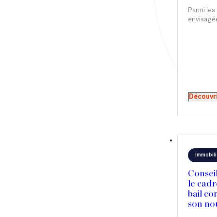
Carnav
Droit immobilier
Parmi les
envisagée
Restructuring
le cadre d
de financ
une taxe v
somptuair
patrimoni
principe p
Article
relativem
s’annonce
Cabinet
Découvr
qu’il n’y p
Presse
Récompense
Transaction
Immobili
Consei
le cadr
bail co
son nou