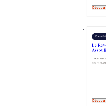
Découvr
Fiscalité
Le Reve
Assouli
Carnav
Face aux
politique
envisagen
éviter de
d’impôts.
mûrement 
Assouline
Carnavale
Découvr