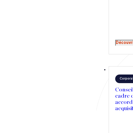
Découvr
Corpora
Conseil
cadre d
accord
acquisi