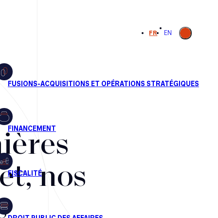
Ouvrir la
FR
EN
recherche
ières
et, nos
s