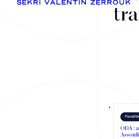
tra
Fusions-acquisitions et opérations stratégiques
Financement
Fiscalité
Droit public des affaires
Fiscalité
Droit social
ODA : a
Contentieux des affaires
Assouli