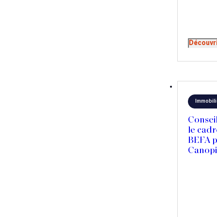
Découvr
Immobili
Consei
le cadr
BEFA p
Canopi