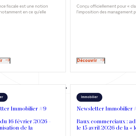
né-Carnavalet
Conçu officiellement pour « clar
nce fiscale est une notion
l’imposition des management 
 notamment en ce qu’elle
leur nouveau régime fiscal spéc
 l’étendue de l’obligation
applicable depuis février 2025, f
 contribuable. En France,
des exceptions françaises. En d
ns de nombreux États, les
d’adaptations récentes, il recèl
 fiscaux sont imposés sur
des chausse-trappes et incohé
e de leurs revenus mondiaux,
Interview de Brian Martin dans
e les non-résidents ne sont
Finance.
s de l’impôt que sur leurs
e source française. La
ir
Découvrir
 fiscale conditionne également
certains dispositifs spécifiques,
xonération d’IFI sur les biens
rs de France pour les nouveaux
, ou encore le régime de faveur
riés.
er
Immobilier
tter Immobilier #9
Newsletter Immobilier 
du 16 février 2026 –
Baux commerciaux : ad
isation de la
le 15 avril 2026 de la « 
ure d’injonction de
simplification de la vie