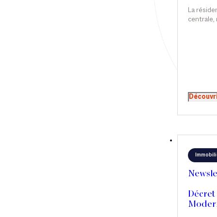
de Car
Droit immobilier
La réside
centrale,
Restructuring
détermine
fiscale du
comme da
résidents
l’ensembl
tandis qu
Article
redevable
revenus d
Cabinet
Découvr
résidence
l’accès à 
Presse
comme l’e
situés ho
Récompense
résidents
des impat
Transaction
Immobili
Newsle
Décret 
Modern
procéd