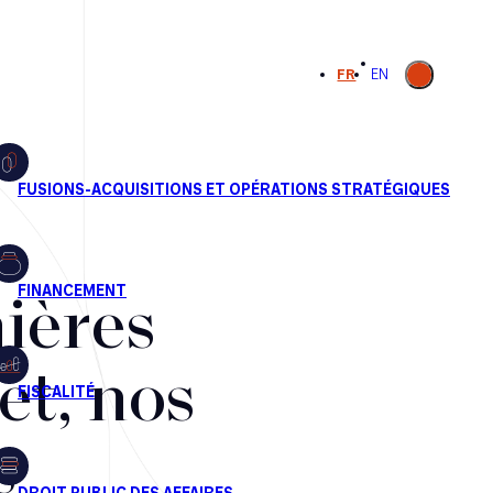
Ouvrir la
FR
EN
recherche
ières
et, nos
s