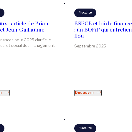
Fiscalité
rs : article de Brian
BSPCE et loi de financ
 et Jean-Guillaume
: un BOFiP qui entretien
o
flou
finances pour 2025 clarifie le
scal et social des management
Septembre 2025
en introduisant un cadre
e. Si cette réforme marque une
ttendue, elle soulève encore
titudes pratiques, notamment
opérations de private equity,
lent des ajustements ou
s complémentaires. Brian
socié et Jean-Guillaume
ir
Découvrir
eviennent sur ce nouveau
ans Décideurs.
Fiscalité