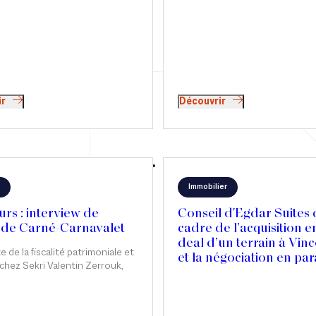
économique »
ir
Découvrir
Immobilier
rs : interview de
Conseil d'Egdar Suites 
 de Carné-Carnavalet
cadre de l’acquisition e
deal d’un terrain à Vin
e de la fiscalité patrimoniale et
et la négociation en par
chez Sekri Valentin Zerrouk,
d’un Contrat de Promo
 Carné-Carnavalet a construit
Immobilière en face de
rs professionnel exemplaire en
SOGEPROM pour la
 habilement rigueur juridique