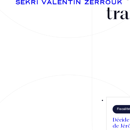
tra
Fusions-acquisitions et opérations stratégiques
Financement
Fiscalité
Droit public des affaires
Fiscalité
Droit social
Décideu
Contentieux des affaires
de Jér