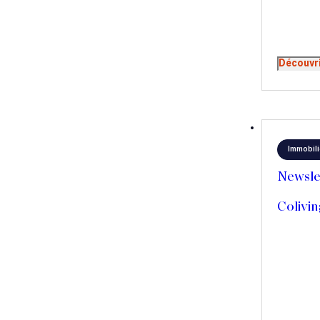
et sens d
travail. U
entend bi
générati
Découvr
Immobili
Newsle
Colivin