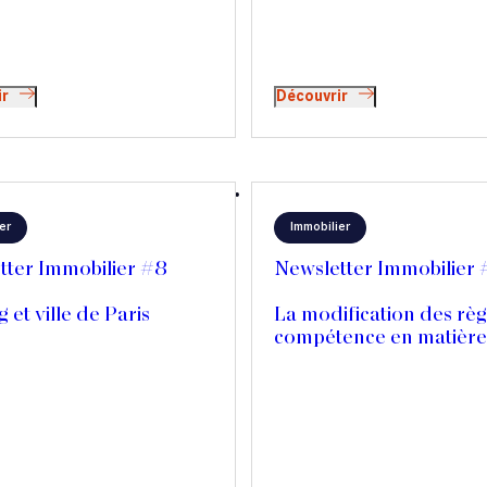
réalisation d’une nouve
e l’humain, vie personnelle et
résidence hôtelière
ne manière de faire qu’elle
en transmettre aux jeunes
ons.
ir
Découvrir
er
Immobilier
tter Immobilier #8
Newsletter Immobilier
g et ville de Paris
La modification des règ
compétence en matière
référé-expertise