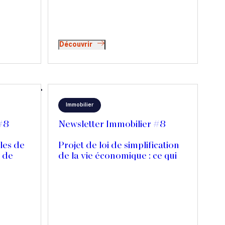
lle
Découvrir
Immobilier
 #8
Newsletter Immobilier #8
les de
Projet de loi de simplification
 de
de la vie économique : ce qui
pourrait changer pour les
baux commerciaux