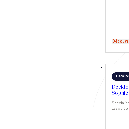
payer
Découvr
Fiscalité
Décideu
Sophie
Spécialist
associée 
Sophie de
un parcou
combinant