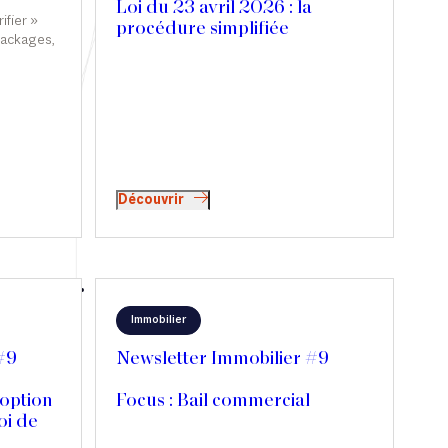
Loi du 23 avril 2026 : la
ifier »
procédure simplifiée
packages,
d’obtention d’un titre
ifique,
exécutoire
ait partie
épit
e bien
rences.
 Option
Découvrir
Immobilier
#9
Newsletter Immobilier #9
option
Focus : Bail commercial
loi de