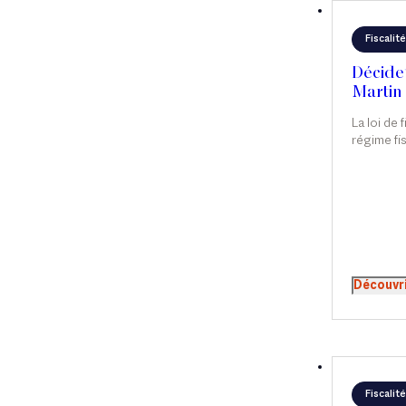
Fiscalité
Décideu
Martin
Pechd
La loi de 
régime fi
packages 
spécifiqu
avancée a
des incer
dans les 
qui appel
précision
Martin as
Découvr
Pechdo r
régime, d
Fiscalité