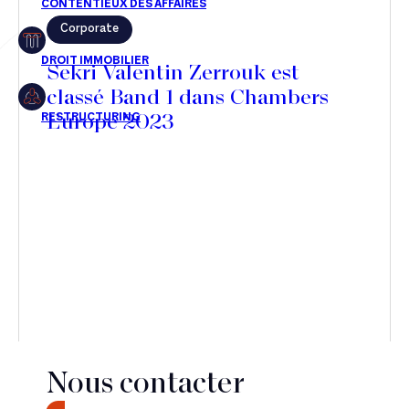
Corporate
Restructuring
Sekri Valentin Zerrouk est
classé Band 1 dans Chambers
Europe 2023
Article
Cabinet
Presse
Récompense
Transaction
Nous contacter