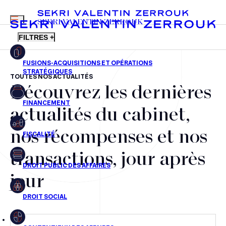
MENU
SEKRI VALENTIN ZERROUK
FILTRES +
TOUTES NOS ACTUALITÉS
Découvrez les dernières
FR
EN
Fusions-acquisitions et opérations stratégiques
actualités du cabinet,
Financement
nos récompenses et nos
Fiscalité
transactions, jour après
Droit public des affaires
jour
Droit social
Contentieux des affaires
Droit immobilier