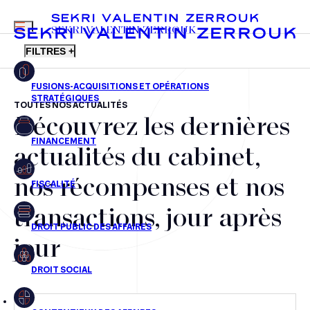
MENU
SEKRI VALENTIN ZERROUK
FILTRES +
TOUTES NOS ACTUALITÉS
Découvrez les dernières
FR
EN
Fusions-acquisitions et opérations stratégiques
actualités du cabinet,
Financement
nos récompenses et nos
Fiscalité
transactions, jour après
Droit public des affaires
jour
Droit social
Contentieux des affaires
Droit immobilier