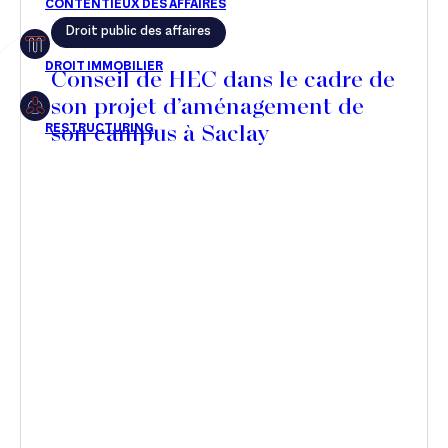
Droit public des affaires
Restructuring
Conseil de HEC dans le cadre de
son projet d’aménagement de
son campus à Saclay
Article
Cabinet
Presse
Récompense
Transaction