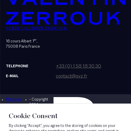
SEKRI VALENTIN ZERROUK
er
16 cours Albert 1
,
75008 Paris France
+33 (0) 1 58 18 30 30
TELEPHONE
contact@svz.fr
E-MAIL
Mentions
- Copyright
Designed by Bonhomme
légales
2024
Cookie Consent
By clicking “Accept”, you agree to the storing of cookies on your