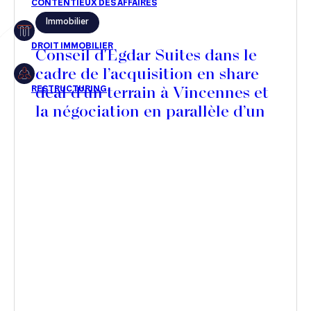
Immobilier
Restructuring
Conseil d'Egdar Suites dans le
cadre de l’acquisition en share
deal d’un terrain à Vincennes et
Article
la négociation en parallèle d’un
Cabinet
Contrat de Promotion
Immobilière en face de
Presse
SOGEPROM pour la réalisation
Récompense
d’une nouvelle résidence
hôtelière
Transaction