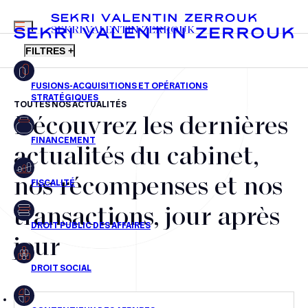
MENU
SEKRI VALENTIN ZERROUK
FILTRES +
TOUTES NOS ACTUALITÉS
Découvrez les dernières
FR
EN
Fusions-acquisitions et opérations stratégiques
actualités du cabinet,
Financement
nos récompenses et nos
Fiscalité
transactions, jour après
Droit public des affaires
jour
Droit social
Contentieux des affaires
Droit immobilier