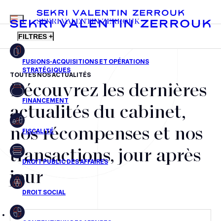
MENU
SEKRI VALENTIN ZERROUK
FILTRES +
TOUTES NOS ACTUALITÉS
Découvrez les dernières
FR
EN
Fusions-acquisitions et opérations stratégiques
actualités du cabinet,
Financement
nos récompenses et nos
Fiscalité
transactions, jour après
Droit public des affaires
jour
Droit social
Contentieux des affaires
Droit immobilier