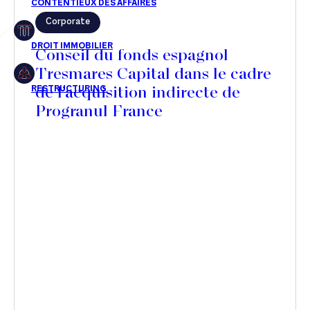
Corporate
Restructuring
Conseil du fonds espagnol
Tresmares Capital dans le cadre
de l’acquisition indirecte de
Article
Progranul France
Cabinet
Presse
Récompense
Transaction