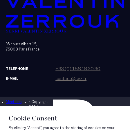
SEKRI VALENTIN ZERROUK
er
16 cours Albert 1
,
75008 Paris France
+33 (0) 1 58 18 30 30
TELEPHONE
contact@svz.fr
E-MAIL
Mentions
- Copyright
Designed by Bonhomme
légales
2024
Cookie Consent
By clicking “Accept”, you agree to the storing of cookies on your