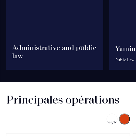
Administrative and public
Yamin
law
Public Law
Principales opérations
Suivant
Précédent