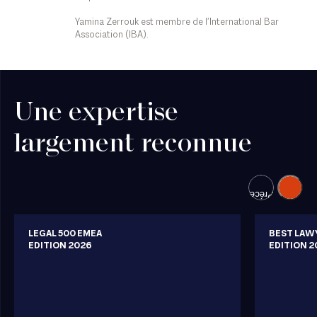
Yamina Zerrouk est membre de l’International Bar
Association (IBA).
Une expertise
largement reconnue
Suivant
Précédent
LEGAL 500 EMEA
BEST LAW
EDITION 2026
EDITION 2