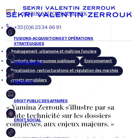
yzerrouk@svz.fr
MENU
SEKRI VALENTIN ZERROUK
+33 (0)1 58 18 30 33
+33 (0)6 23 34 66 91
Aménagement, urbanisme et maîtrise foncière
FR
EN
Contrats des personnes publiques
Environnement
Privatisation, restructurations et régulation des marchés
Projets immobiliers
« Yamina Zerrouk s’illustre par sa
Aménagement, urbanisme et maîtrise foncière
haute technicité sur les dossiers
complexes, aux enjeux majeurs. »
Contrats des personnes publiques
Environnement