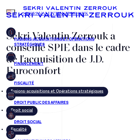
MENU
SEKRI VALENTIN ZERROUK
Sekri Valentin Zerrouk a
conseillé SPIE dans le cadre
FR
EN
de l'acquisition de J.D.
Euroconfort
Fusions-acquisitions et Opérations stratégiques
Droit social
Fiscalité