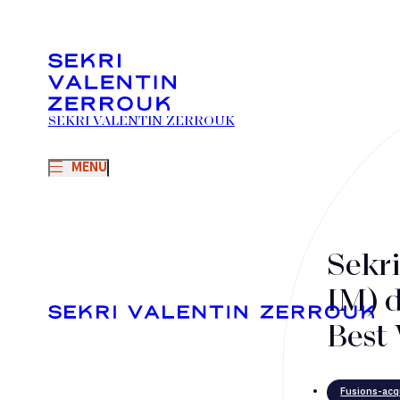
SEKRI VALENTIN ZERROUK
MENU
Sekri
IM) d
Best 
Fusions-acq