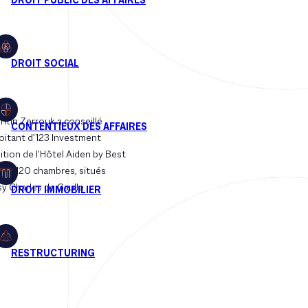
tin Zerrouk a conseillé
ploitant d’123 Investment
ition de l’Hôtel Aiden by Best
 de 120 chambres, situés
sy Charles de Gaulle.