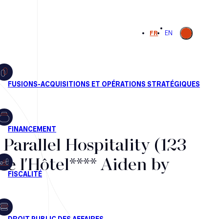
Ouvrir la
FR
EN
recherche
 Parallel Hospitality (123
de l'Hôtel**** Aiden by