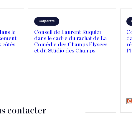
Corporate
dans le
Conseil de Laurent Ruquier
Co
ssement
dans le cadre du rachat de La
da
 côtés
Comédie des Champs Elysées
ré
et du Studio des Champs-
P
ion de
Elysées
Canada
sion
Découvrir
Dé
s contacter
CT