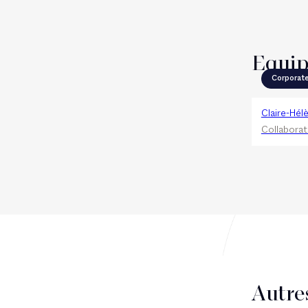
Equi
Corporat
Claire-Hél
Collaborat
Autre