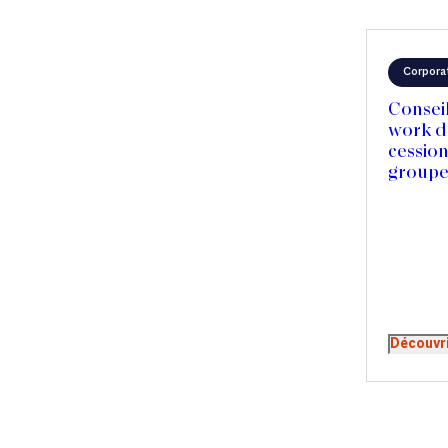
Corpora
Conseil
work da
cession
groupe
Découvr