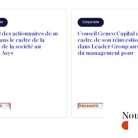
te
Corporate
 des actionnaires de m-
Conseil Geneo Capital 
ns le cadre de la
cadre de son réinvesti
 de la société au
dans Leader Group aux
 Asys
du management pour
accompagner l’acquisit
Mercedes Textiles au 
et accélérer son expan
internationale
ir
Découvrir
Nou
CONTA