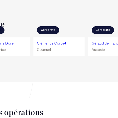
pe
e
Corporate
Corporate
ène Doré
Clémence Corpet
Géraud de Franc
rice
Counsel
Associé
s opérations